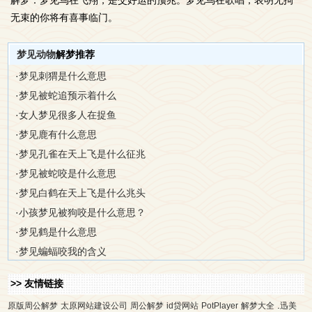
解梦：梦见鸟在飞翔，是交好运的预兆。梦见鸟在歌唱，表明无拘
无束的你将有喜事临门。
梦见动物
解梦推荐
·
梦见刺猬是什么意思
·
梦见被蛇追预示着什么
·
女人梦见很多人在捉鱼
·
梦见鹿有什么意思
·
梦见孔雀在天上飞是什么征兆
·
梦见被蛇咬是什么意思
·
梦见白鹤在天上飞是什么兆头
·
小孩梦见被狗咬是什么意思？
·
梦见鹤是什么意思
·
梦见蝙蝠咬我的含义
>> 友情链接
.
原版周公解梦
太原网站建设公司
周公解梦
id贷网站
PotPlayer
解梦大全
迅美