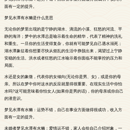
面有一定的提升。
梦见水潭有水獭是什么意思
无论你的梦里出现的是宁静的湖水、滴流的小溪、狂怒的河流、平
静的海洋；梦中的水潭总是喻示着生命的精华，代表了精神的洗礼
和重生。一旦你的生活变得复杂，你就有可能梦见自己遇水溺死；
湖水潭象征着你想要尽快从烦乱的生活中挣脱出来，渴望过上宁静
安稳的生活。洪水或者狂怒的江水喻示着你面临不能掌控的压力和
局面。
水还是女的象徵，代表你的女倾向(无论你是男、女)，或是你的母
亲。所以在梦中你对这水的反应就显得很重要。在现实生活中你怕
水吗?这可能意味着你怕女人(如果你是男的话)，你的母亲或你自己
的潜意识。
梦见水潭有水獭：运势不错，自己在事业方面做得很成功，收入方
面有一定的提升。
未婚者梦见水潭有水獭：爱情运不错，家人会给自己介绍对象，一