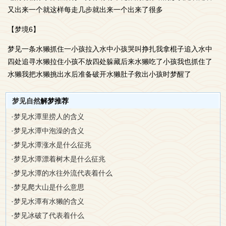
又出来一个就这样每走几步就出来一个出来了很多
【梦境6】
梦见一条水獭抓住一小孩拉入水中小孩哭叫挣扎我拿棍子追入水中
四处追寻水獭拉住小孩不放四处躲藏后来水獭吃了小孩我也抓住了
水獭我把水獭挑出水后准备破开水獭肚子救出小孩时梦醒了
梦见自然
解梦推荐
·
梦见水潭里捞人的含义
·
梦见水潭中泡澡的含义
·
梦见水潭涨水是什么征兆
·
梦见水潭漂着树木是什么征兆
·
梦见水潭的水往外流代表着什么
·
梦见爬大山是什么意思
·
梦见水潭有水獭的含义
·
梦见冰破了代表着什么