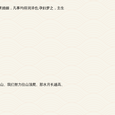
求婚姻，凡事均得润泽也;孕妇梦之，主生
山、我们努力往山顶爬、那水月长越高、