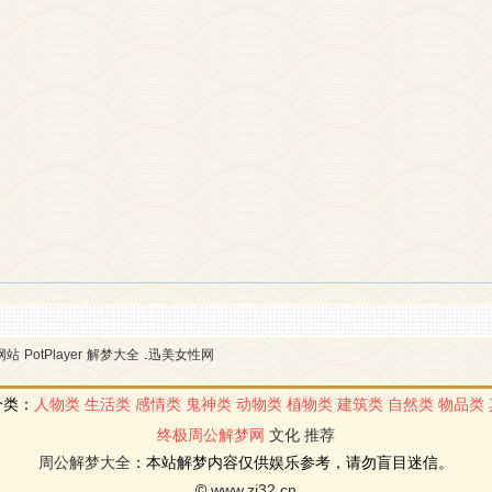
.
网站
PotPlayer
解梦大全
迅美女性网
分类：
人物类
生活类
感情类
鬼神类
动物类
植物类
建筑类
自然类
物品类
终极周公解梦网
文化
推荐
周公解梦大全
：本站解梦内容仅供娱乐参考，请勿盲目迷信。
©
www.zj32.cn