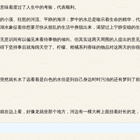
意味着度过了人生中的考验，代表顺利。
的小溪、狂怒的河流、平静的海洋；梦中的水总是喻示着生命的精华，代
湖水象征着你想要尽快从烦乱的生活中挣脱出来，渴望过上宁静安稳的生
无意识间有以偏见来看待事物的倾向。但其实这两天周围的人提出的意见
得下坚持事后就海阔天空了。柠檬、柑橘系列香味的物品对这两天的你很
突然就长水了远看着是白色的水但是到自己身边时时污浊的还有梦到了前
就在边上看，好像龙就坐那个地方，河边有一棵大树上面挂着好长的龙，