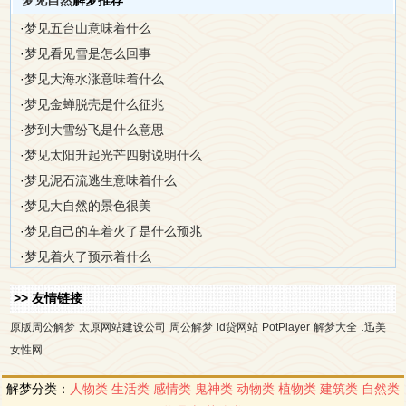
梦见自然
解梦推荐
·
梦见五台山意味着什么
·
梦见看见雪是怎么回事
·
梦见大海水涨意味着什么
·
梦见金蝉脱壳是什么征兆
·
梦到大雪纷飞是什么意思
·
梦见太阳升起光芒四射说明什么
·
梦见泥石流逃生意味着什么
·
梦见大自然的景色很美
·
梦见自己的车着火了是什么预兆
·
梦见着火了预示着什么
>> 友情链接
.
原版周公解梦
太原网站建设公司
周公解梦
id贷网站
PotPlayer
解梦大全
迅美
女性网
解梦分类：
人物类
生活类
感情类
鬼神类
动物类
植物类
建筑类
自然类