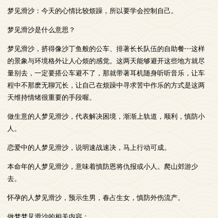
梦见滑沙：今天的心情比较烦躁，所以要学会控制自己。
梦见滑沙是什么意思？
梦见滑沙，挤得像沙丁鱼般的公车、排著长长队伍的自助餐┅这样
的景象与环境格外让人心烦的感觉。这两天能够避开这些地方就尽
量别去，一定要搭公车避不了，那就带著耳机随身听听音乐，让车
程中不那麽无聊冗长，让自己在烦躁中寻求苦中作乐的方式是这两
天维持情绪很重要的手段喔。
做生意的人梦见滑沙，代表解决困境，渐渐上轨道，顺利，慎防小
人。
恋爱中的人梦见滑沙，说明速战速决，马上行动可成。
本命年的人梦见滑沙，意味着慎防恩将仇报或小人。爬山郊游少
去。
怀孕的人梦见滑沙，预示生男，春占生女，慎防外伤流产。
做梦梦见滑沙的相关内容：