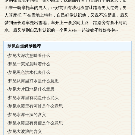
梦到在雪地中间唯一条小路走，我前面有两个推自行车的女人，后
面来一骑摩托车的男人，正好前面有块地沒雪让路给男人过去，男
人骑摩托`车在雪地上特帅，自己好像认识他，又说不准是谁，后又
梦到坐长途车走出雪地，车开上一条乡间土路，跆路旁有条小河流
水。后又梦到自乙和认识的一个男人/在一起被蚊孑咬好多包~
梦见自然
解梦推荐
·
梦见大深坑意味着什么
·
梦见一束光意味着什么
·
梦见黑色洪水代表什么
·
梦见从河里打水是什么意思
·
梦见大片田地是什么意思
·
梦见水潭里有花是什么兆头
·
梦见水潭里有河蚌是什么意思
·
梦见水潭干涸的含义
·
梦见水潭里有粪便是什么意思
·
梦见大波浪的含义