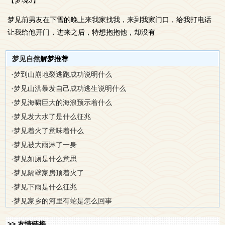
【梦境3】
梦见前男友在下雪的晚上来我家找我，来到我家门口，给我打电话
让我给他开门，进来之后，特想抱抱他，却没有
梦见自然
解梦推荐
·
梦到山崩地裂逃跑成功说明什么
·
梦见山洪暴发自己成功逃生说明什么
·
梦见海啸巨大的海浪预示着什么
·
梦见发大水了是什么征兆
·
梦见着火了意味着什么
·
梦见被大雨淋了一身
·
梦见如厕是什么意思
·
梦见隔壁家房顶着火了
·
梦见下雨是什么征兆
·
梦见家乡的河里有蛇是怎么回事
>> 友情链接