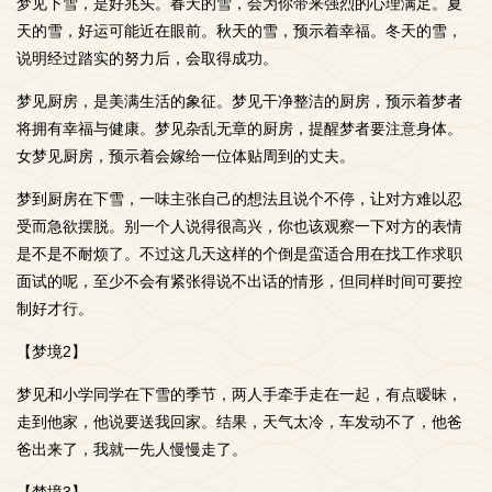
梦见下雪，是好兆头。春天的雪，会为你带来强烈的心理满足。夏
天的雪，好运可能近在眼前。秋天的雪，预示着幸福。冬天的雪，
说明经过踏实的努力后，会取得成功。
梦见厨房，是美满生活的象征。梦见干净整洁的厨房，预示着梦者
将拥有幸福与健康。梦见杂乱无章的厨房，提醒梦者要注意身体。
女梦见厨房，预示着会嫁给一位体贴周到的丈夫。
梦到厨房在下雪，一味主张自己的想法且说个不停，让对方难以忍
受而急欲摆脱。别一个人说得很高兴，你也该观察一下对方的表情
是不是不耐烦了。不过这几天这样的个倒是蛮适合用在找工作求职
面试的呢，至少不会有紧张得说不出话的情形，但同样时间可要控
制好才行。
【梦境2】
梦见和小学同学在下雪的季节，两人手牵手走在一起，有点暧昧，
走到他家，他说要送我回家。结果，天气太冷，车发动不了，他爸
爸出来了，我就一先人慢慢走了。