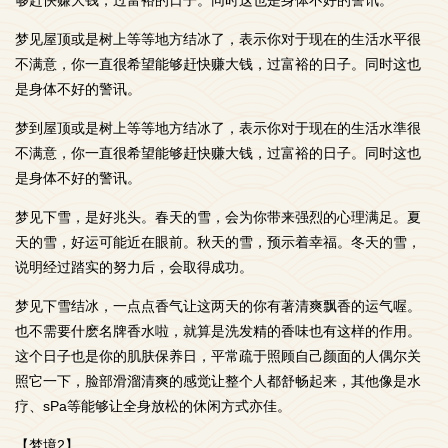
够赶快赚大钱，过富裕的日子。同时这也是身体不好的警讯。
梦见屋顶或是树上等等地方结冰了，表示你对于现在的生活水平很
不满意，你一直很希望能够赶快赚大钱，过富裕的日子。同时这也
是身体不好的警讯。
梦到屋顶或是树上等等地方结冰了，表示你对于现在的生活水準很
不满意，你一直很希望能够赶快赚大钱，过富裕的日子。同时这也
是身体不好的警讯。
梦见下雪，是好兆头。春天的雪，会为你带来强烈的心理满足。夏
天的雪，好运可能近在眼前。秋天的雪，预示着幸福。冬天的雪，
说明经过踏实的努力后，会取得成功。
梦见下雪结冰，一点点香气让这两天的你有著清爽飘香的运气喔。
也不需要什麽名牌香水啦，就算是洗发精的香味也有这样的作用。
这个日子也是你的肌肤保养日，平常疏于照顾自己颜面的人偶尔关
照它一下，脸部滑溜清爽的感觉让整个人都舒畅起来，其他像是水
疗、sPa等能够让全身放松的休闲方式亦佳。
【梦境2】