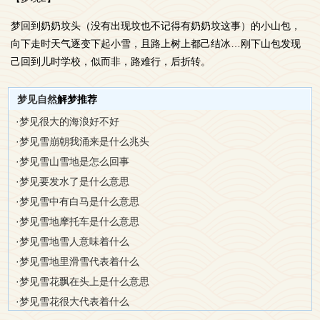
梦回到奶奶坟头（没有出现坟也不记得有奶奶坟这事）的小山包，
向下走时天气逐变下起小雪，且路上树上都己结冰…刚下山包发现
己回到儿时学校，似而非，路难行，后折转。
梦见自然
解梦推荐
·
梦见很大的海浪好不好
·
梦见雪崩朝我涌来是什么兆头
·
梦见雪山雪地是怎么回事
·
梦见要发水了是什么意思
·
梦见雪中有白马是什么意思
·
梦见雪地摩托车是什么意思
·
梦见雪地雪人意味着什么
·
梦见雪地里滑雪代表着什么
·
梦见雪花飘在头上是什么意思
·
梦见雪花很大代表着什么