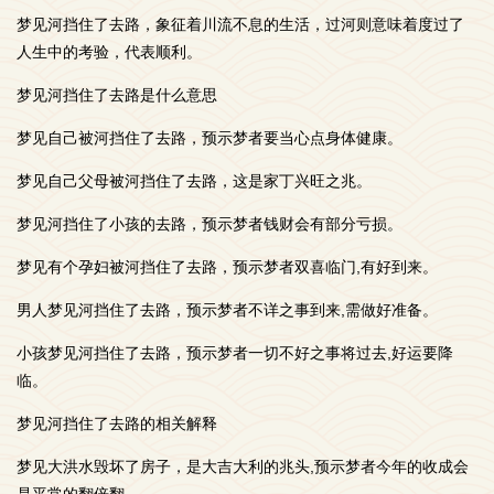
梦见河挡住了去路，象征着川流不息的生活，过河则意味着度过了
人生中的考验，代表顺利。
梦见河挡住了去路是什么意思
梦见自己被河挡住了去路，预示梦者要当心点身体健康。
梦见自己父母被河挡住了去路，这是家丁兴旺之兆。
梦见河挡住了小孩的去路，预示梦者钱财会有部分亏损。
梦见有个孕妇被河挡住了去路，预示梦者双喜临门,有好到来。
男人梦见河挡住了去路，预示梦者不详之事到来,需做好准备。
小孩梦见河挡住了去路，预示梦者一切不好之事将过去,好运要降
临。
梦见河挡住了去路的相关解释
梦见大洪水毁坏了房子，是大吉大利的兆头,预示梦者今年的收成会