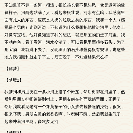
不知道算不算一条河，很浅，很长很长看不见头尾，像是运河的建
筑样子。河两边站满了人，看起来很壮观。河水有点暗，我感觉里
面有扎人的东西，应该是人扔的垃圾之类的东西。我和一个人（感
觉是个男的）走到河边，不知道为什么我想把他推进河里，他身上
好像有宝物。他好像知道了我的想法，就把那宝物扔进了河里。我
不动声色，看了看河，河水变清了，可以看见里面很多石头，为了
那宝物，我就跳下去了。发现里面的石头堆叠得很有规律，走这些
地方我很顺利就走了下去，后面没了，不知道结果怎么样
【解梦】
【梦境2】
我梦到和男朋友在一条小河上搭了个帐篷，然后树都在河里了，然
后和男朋友把帐篷绑到树上，男朋友躺在外面我躺里面，正睡了，
然后我就看见老有一个穿黄裙子的小女孩去拉帐篷的拉链，很哭，
很来吓我，男朋友睡的老香香啊，叫都叫不醒，然后我就生气了，
起来冲着河里骂，多次梦见河