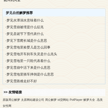
就冲到河里
梦见自然
解梦推荐
·
梦见水潭溺水意味着什么
·
梦见雪崩被埋是什么征兆
·
梦见圣诞节下雪代表什么
·
梦见下雪爬长城是什么意思
·
梦见雪地里捡婴儿是怎么回事
·
梦见雪地开车刹车失灵是什么兆头
·
梦见雪地里一只鞋代表着什么
·
梦见雪崩中活下来是什么意思
·
梦见雪地里骑车摔倒是什么意思
·
梦见雪路难走好不好
>> 友情链接
.
原版周公解梦
太原网站建设公司
周公解梦
id贷网站
PotPlayer
解梦大全
迅美
女性网