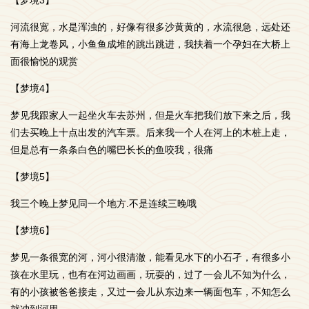
【梦境3】
河流很宽，水是浑浊的，好像有很多沙黄黄的，水流很急，远处还
有海上龙卷风，小鱼鱼成堆的跳出跳进，我扶着一个孕妇在大桥上
面很愉悦的观赏
【梦境4】
梦见我跟家人一起坐火车去苏州，但是火车把我们放下来之后，我
们去买晚上十点出发的汽车票。后来我一个人在河上的木桩上走，
但是总有一条条白色的嘴巴长长的鱼咬我，很痛
【梦境5】
我三个晚上梦见同一个地方.不是连续三晚哦
【梦境6】
梦见一条很宽的河，河小很清澈，能看见水下的小石孑，有很多小
孩在水里玩，也有在河边画画，玩耍的，过了一会儿不知为什么，
有的小孩被爸爸接走，又过一会儿从东边来一辆面包车，不知怎么