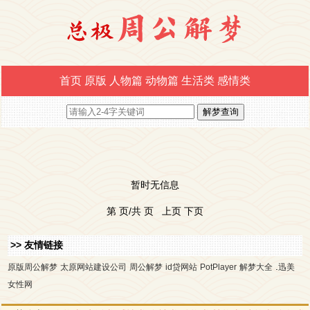
首页
原版
人物篇
动物篇
生活类
感情类
暂时无信息
第 页/共 页 上页 下页
>> 友情链接
.
原版周公解梦
太原网站建设公司
周公解梦
id贷网站
PotPlayer
解梦大全
迅美
女性网