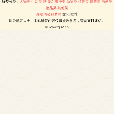
解梦分类：
人物类
生活类
感情类
鬼神类
动物类
植物类
建筑类
自然类
物品类
其他类
终极周公解梦网
文化
推荐
周公解梦大全
：本站解梦内容仅供娱乐参考，请勿盲目迷信。
©
www.zj32.cn