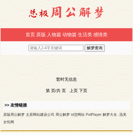
首页
原版
人物篇
动物篇
生活类
感情类
暂时无信息
第 页/共 页 上页 下页
>> 友情链接
.
原版周公解梦
太原网站建设公司
周公解梦
id贷网站
PotPlayer
解梦大全
迅美
女性网