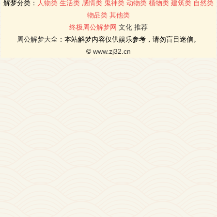
解梦分类：
人物类
生活类
感情类
鬼神类
动物类
植物类
建筑类
自然类
物品类
其他类
终极周公解梦网
文化
推荐
周公解梦大全
：本站解梦内容仅供娱乐参考，请勿盲目迷信。
©
www.zj32.cn