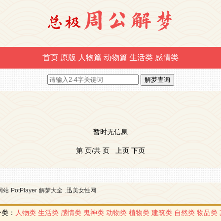
首页
原版
人物篇
动物篇
生活类
感情类
暂时无信息
第 页/共 页 上页 下页
.
网站
PotPlayer
解梦大全
迅美女性网
分类：
人物类
生活类
感情类
鬼神类
动物类
植物类
建筑类
自然类
物品类