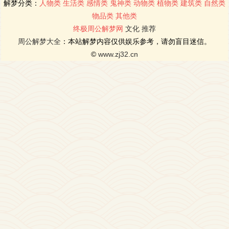
解梦分类：
人物类
生活类
感情类
鬼神类
动物类
植物类
建筑类
自然类
物品类
其他类
终极周公解梦网
文化
推荐
周公解梦大全
：本站解梦内容仅供娱乐参考，请勿盲目迷信。
©
www.zj32.cn