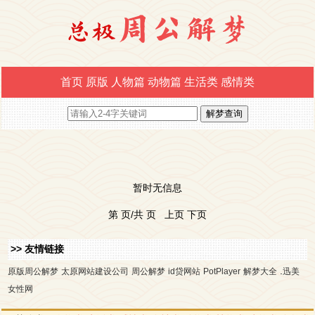
首页
原版
人物篇
动物篇
生活类
感情类
暂时无信息
第 页/共 页 上页 下页
>> 友情链接
.
原版周公解梦
太原网站建设公司
周公解梦
id贷网站
PotPlayer
解梦大全
迅美
女性网