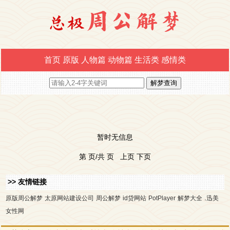
首页
原版
人物篇
动物篇
生活类
感情类
暂时无信息
第 页/共 页 上页 下页
>> 友情链接
.
原版周公解梦
太原网站建设公司
周公解梦
id贷网站
PotPlayer
解梦大全
迅美
女性网