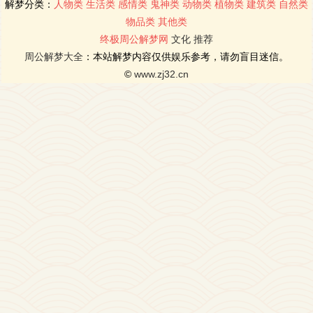
解梦分类：
人物类
生活类
感情类
鬼神类
动物类
植物类
建筑类
自然类
物品类
其他类
终极周公解梦网
文化
推荐
周公解梦大全
：本站解梦内容仅供娱乐参考，请勿盲目迷信。
©
www.zj32.cn