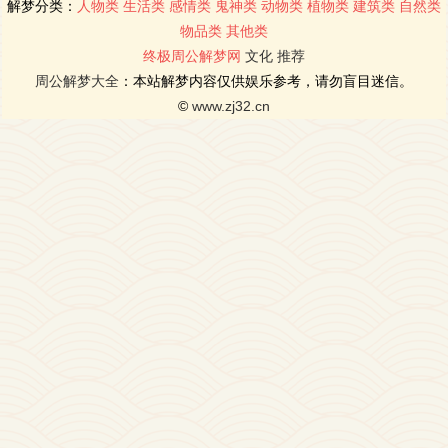
解梦分类：
人物类
生活类
感情类
鬼神类
动物类
植物类
建筑类
自然类
物品类
其他类
终极周公解梦网
文化
推荐
周公解梦大全
：本站解梦内容仅供娱乐参考，请勿盲目迷信。
©
www.zj32.cn