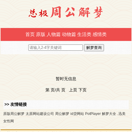
首页
原版
人物篇
动物篇
生活类
感情类
暂时无信息
第 页/共 页 上页 下页
>> 友情链接
.
原版周公解梦
太原网站建设公司
周公解梦
id贷网站
PotPlayer
解梦大全
迅美
女性网