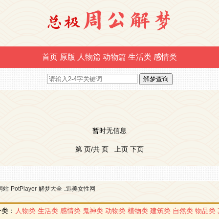
首页
原版
人物篇
动物篇
生活类
感情类
暂时无信息
第 页/共 页 上页 下页
.
网站
PotPlayer
解梦大全
迅美女性网
分类：
人物类
生活类
感情类
鬼神类
动物类
植物类
建筑类
自然类
物品类