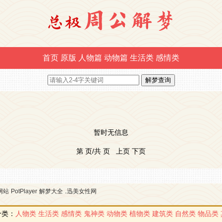
首页
原版
人物篇
动物篇
生活类
感情类
暂时无信息
第 页/共 页 上页 下页
.
网站
PotPlayer
解梦大全
迅美女性网
分类：
人物类
生活类
感情类
鬼神类
动物类
植物类
建筑类
自然类
物品类