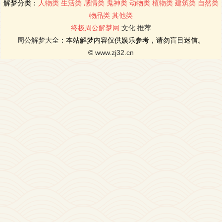
解梦分类：
人物类
生活类
感情类
鬼神类
动物类
植物类
建筑类
自然类
物品类
其他类
终极周公解梦网
文化
推荐
周公解梦大全
：本站解梦内容仅供娱乐参考，请勿盲目迷信。
©
www.zj32.cn