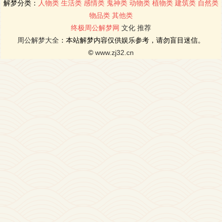
解梦分类：
人物类
生活类
感情类
鬼神类
动物类
植物类
建筑类
自然类
物品类
其他类
终极周公解梦网
文化
推荐
周公解梦大全
：本站解梦内容仅供娱乐参考，请勿盲目迷信。
©
www.zj32.cn