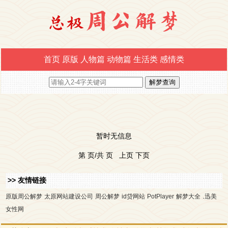
首页
原版
人物篇
动物篇
生活类
感情类
暂时无信息
第 页/共 页 上页 下页
>> 友情链接
.
原版周公解梦
太原网站建设公司
周公解梦
id贷网站
PotPlayer
解梦大全
迅美
女性网