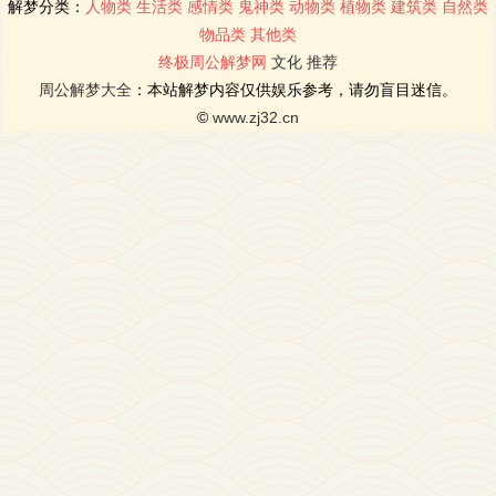
解梦分类：
人物类
生活类
感情类
鬼神类
动物类
植物类
建筑类
自然类
物品类
其他类
终极周公解梦网
文化
推荐
周公解梦大全
：本站解梦内容仅供娱乐参考，请勿盲目迷信。
©
www.zj32.cn