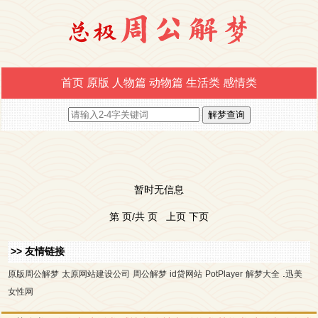
首页
原版
人物篇
动物篇
生活类
感情类
暂时无信息
第 页/共 页 上页 下页
>> 友情链接
.
原版周公解梦
太原网站建设公司
周公解梦
id贷网站
PotPlayer
解梦大全
迅美
女性网