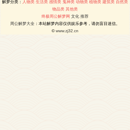
解梦分类：
人物类
生活类
感情类
鬼神类
动物类
植物类
建筑类
自然类
物品类
其他类
终极周公解梦网
文化
推荐
周公解梦大全
：本站解梦内容仅供娱乐参考，请勿盲目迷信。
©
www.zj32.cn