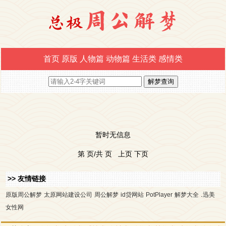
首页
原版
人物篇
动物篇
生活类
感情类
暂时无信息
第 页/共 页 上页 下页
>> 友情链接
.
原版周公解梦
太原网站建设公司
周公解梦
id贷网站
PotPlayer
解梦大全
迅美
女性网