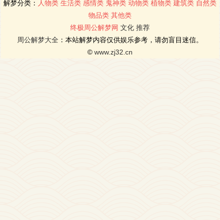
解梦分类：
人物类
生活类
感情类
鬼神类
动物类
植物类
建筑类
自然类
物品类
其他类
终极周公解梦网
文化
推荐
周公解梦大全
：本站解梦内容仅供娱乐参考，请勿盲目迷信。
©
www.zj32.cn