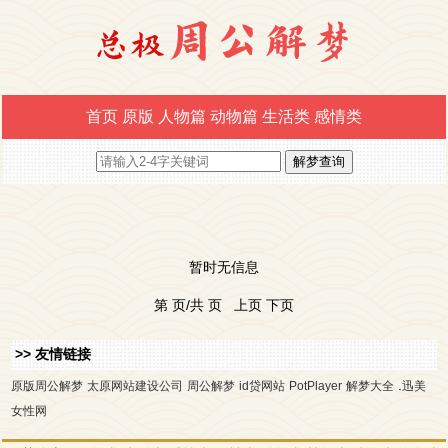
首页
原版
人物篇
动物篇
生活类
感情类
暂时无信息
第 页/共 页 上页 下页
>> 友情链接
.
原版周公解梦
太原网站建设公司
周公解梦
id贷网站
PotPlayer
解梦大全
迅美
女性网