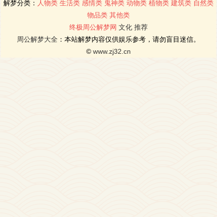
解梦分类：
人物类
生活类
感情类
鬼神类
动物类
植物类
建筑类
自然类
物品类
其他类
终极周公解梦网
文化
推荐
周公解梦大全
：本站解梦内容仅供娱乐参考，请勿盲目迷信。
©
www.zj32.cn