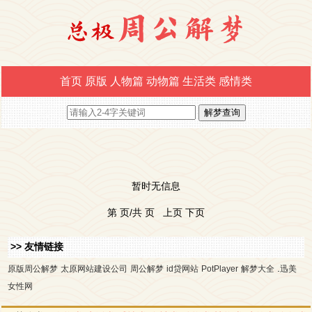
首页
原版
人物篇
动物篇
生活类
感情类
暂时无信息
第 页/共 页 上页 下页
>> 友情链接
.
原版周公解梦
太原网站建设公司
周公解梦
id贷网站
PotPlayer
解梦大全
迅美
女性网