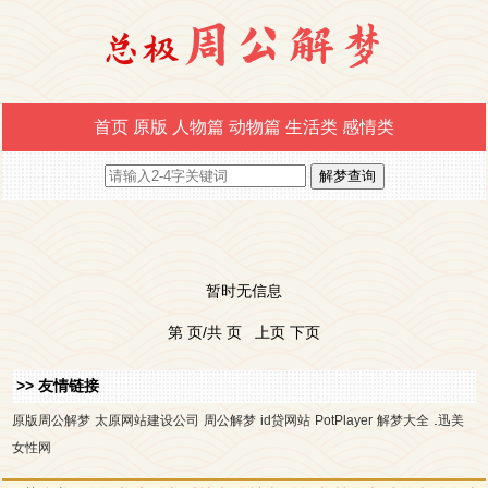
首页
原版
人物篇
动物篇
生活类
感情类
暂时无信息
第 页/共 页 上页 下页
>> 友情链接
.
原版周公解梦
太原网站建设公司
周公解梦
id贷网站
PotPlayer
解梦大全
迅美
女性网