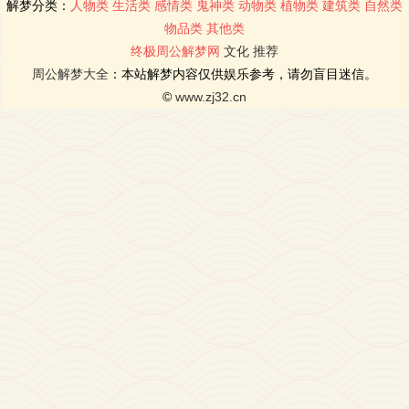
解梦分类：
人物类
生活类
感情类
鬼神类
动物类
植物类
建筑类
自然类
物品类
其他类
终极周公解梦网
文化
推荐
周公解梦大全
：本站解梦内容仅供娱乐参考，请勿盲目迷信。
©
www.zj32.cn