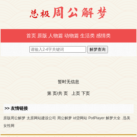
首页
原版
人物篇
动物篇
生活类
感情类
暂时无信息
第 页/共 页 上页 下页
>> 友情链接
.
原版周公解梦
太原网站建设公司
周公解梦
id贷网站
PotPlayer
解梦大全
迅美
女性网