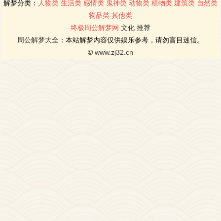
解梦分类：
人物类
生活类
感情类
鬼神类
动物类
植物类
建筑类
自然类
物品类
其他类
终极周公解梦网
文化
推荐
周公解梦大全
：本站解梦内容仅供娱乐参考，请勿盲目迷信。
©
www.zj32.cn