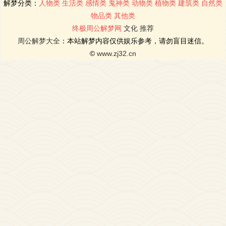
解梦分类：
人物类
生活类
感情类
鬼神类
动物类
植物类
建筑类
自然类
物品类
其他类
终极周公解梦网
文化
推荐
周公解梦大全
：本站解梦内容仅供娱乐参考，请勿盲目迷信。
©
www.zj32.cn