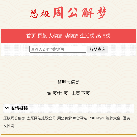
首页
原版
人物篇
动物篇
生活类
感情类
暂时无信息
第 页/共 页 上页 下页
>> 友情链接
.
原版周公解梦
太原网站建设公司
周公解梦
id贷网站
PotPlayer
解梦大全
迅美
女性网