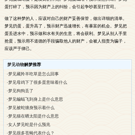
蛋打碎了，预示因为财产上的纠纷，会引起争吵甚至打官司。
做了这种梦的人，应该对自己的财产妥善保管，做出详细的清单。
梦见扔蛋，蛋升高了，预示财产迅速增长，有暴富的机会。梦见把
蛋丢进水中，预示做和水有关的生意，将会获利。梦见从别人手里
抢蛋，预示用不道德的手段骗取他人的财产，会被人指责为骗子，
应该严于律己。
梦见动物
解梦推荐
·
梦见藏羚羊吃草是怎么回事
·
梦见母鸡下了很多蛋意味着什么
·
梦见狗狗丢了
·
梦见蝙蝠飞到身上是什么意思
·
梦见被蛇缠身预示着什么
·
梦见猫在晒太阳是什么意思
·
女人梦见蛇是什么预兆
·
梦见很多苍蝇代表什么？