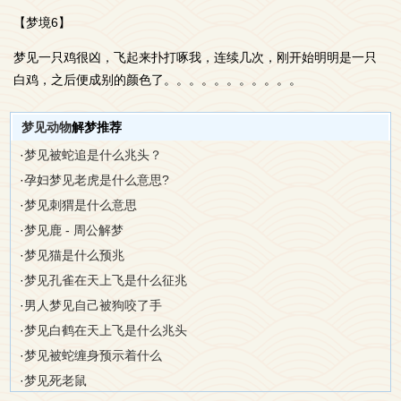
【梦境6】
梦见一只鸡很凶，飞起来扑打啄我，连续几次，刚开始明明是一只
白鸡，之后便成别的颜色了。。。。。。。。。。。
梦见动物
解梦推荐
·
梦见被蛇追是什么兆头？
·
孕妇梦见老虎是什么意思?
·
梦见刺猬是什么意思
·
梦见鹿 - 周公解梦
·
梦见猫是什么预兆
·
梦见孔雀在天上飞是什么征兆
·
男人梦见自己被狗咬了手
·
梦见白鹤在天上飞是什么兆头
·
梦见被蛇缠身预示着什么
·
梦见死老鼠