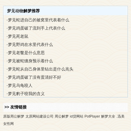
梦见动物
解梦推荐
·
梦见蛇进自己的被窝里代表着什么
·
梦见鸡蛋破了流到手上代表什么
·
梦见死老鼠
·
梦见野鸡在水里代表什么
·
梦见老鳖是什么意思
·
梦见被蛇缠身预示着什么
·
梦见蛇从自己身体里钻出是什么兆头
·
梦见鸡蛋破了没有蛋清好不好
·
梦见乌龟咬人
·
梦见豹子咬我的含义
>> 友情链接
.
原版周公解梦
太原网站建设公司
周公解梦
id贷网站
PotPlayer
解梦大全
迅美
女性网