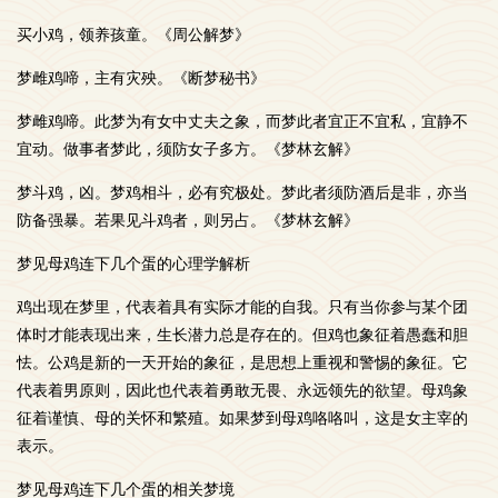
买小鸡，领养孩童。《周公解梦》
梦雌鸡啼，主有灾殃。《断梦秘书》
梦雌鸡啼。此梦为有女中丈夫之象，而梦此者宜正不宜私，宜静不
宜动。做事者梦此，须防女子多方。《梦林玄解》
梦斗鸡，凶。梦鸡相斗，必有究极处。梦此者须防酒后是非，亦当
防备强暴。若果见斗鸡者，则另占。《梦林玄解》
梦见母鸡连下几个蛋的心理学解析
鸡出现在梦里，代表着具有实际才能的自我。只有当你参与某个团
体时才能表现出来，生长潜力总是存在的。但鸡也象征着愚蠢和胆
怯。公鸡是新的一天开始的象征，是思想上重视和警惕的象征。它
代表着男原则，因此也代表着勇敢无畏、永远领先的欲望。母鸡象
征着谨慎、母的关怀和繁殖。如果梦到母鸡咯咯叫，这是女主宰的
表示。
梦见母鸡连下几个蛋的相关梦境