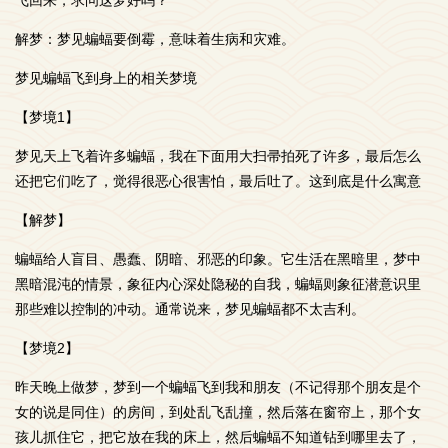
飞回来，求问这梦好吗？
解梦：梦见蝙蝠要倒霉，意味着生病和灾难。
梦见蝙蝠飞到身上的相关梦境
【梦境1】
梦见天上飞着许多蝙蝠，我在下面用大扫帚拍死了许多，最后怎么
还把它们吃了，觉得很恶心很害怕，最后吐了。这到底是什么寓意
【解梦】
蝙蝠给人盲目、愚蠢、阴暗、邪恶的印象。它生活在黑暗里，梦中
黑暗混沌的情景，象征内心深处隐秘的自我，蝙蝠则象征潜意识里
那些难以控制的冲动。通常说来，梦见蝙蝠都不太吉利。
【梦境2】
昨天晚上做梦，梦到一个蝙蝠飞到我和朋友（不记得那个朋友是个
女的说是同住）的房间，到处乱飞乱撞，然后落在窗帘上，那个女
孩儿抓住它，把它放在我的床上，然后蝙蝠不知道钻到哪里去了，