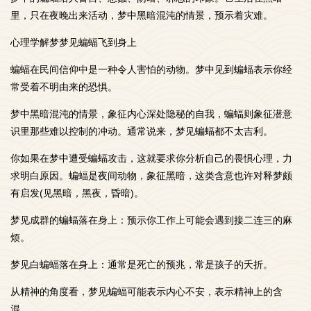
里，只在夜晚出来活动，梦中黑暗混沌的情景，预示着灾难。
心理学解梦梦见蝙蝠飞到身上
蝙蝠在民间信仰中是一种令人害怕的动物。梦中见到蝙蝠表示你经
常受着不明由来的恐惧。
梦中黑暗混沌的情景，象征内心深处隐秘的自我，蝙蝠则象征潜意
识里那些难以控制的冲动。通常说来，梦见蝙蝠都不太吉利。
你如果在梦中遭受蝙蝠攻击，这就要求你分析自己的畏惧心理，力
求明白原因。蝙蝠是夜间动物，象征黑暗，这类含意也许对释梦颇
有启发(见黑暗，黑夜，昏暗)。
梦见成群的蝙蝠落在身上：预示你工作上可能会遇到接二连三的麻
烦。
梦见白蝙蝠落在身上：通常是死亡的预兆，常是孩子的夭折。
从精神的角度看，梦见蝙蝠可能表示内心不安，表示精神上的含
混。