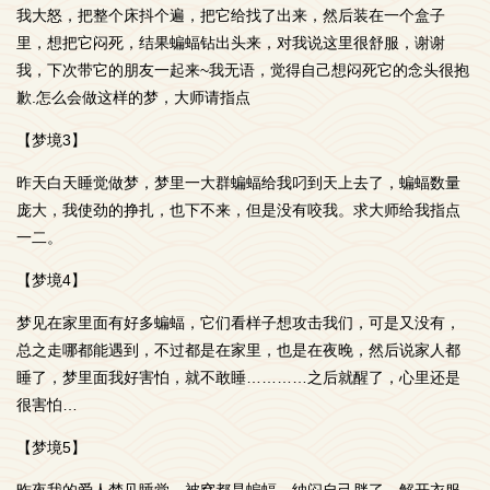
我大怒，把整个床抖个遍，把它给找了出来，然后装在一个盒子
里，想把它闷死，结果蝙蝠钻出头来，对我说这里很舒服，谢谢
我，下次带它的朋友一起来~我无语，觉得自己想闷死它的念头很抱
歉.怎么会做这样的梦，大师请指点
【梦境3】
昨天白天睡觉做梦，梦里一大群蝙蝠给我叼到天上去了，蝙蝠数量
庞大，我使劲的挣扎，也下不来，但是没有咬我。求大师给我指点
一二。
【梦境4】
梦见在家里面有好多蝙蝠，它们看样子想攻击我们，可是又没有，
总之走哪都能遇到，不过都是在家里，也是在夜晚，然后说家人都
睡了，梦里面我好害怕，就不敢睡…………之后就醒了，心里还是
很害怕…
【梦境5】