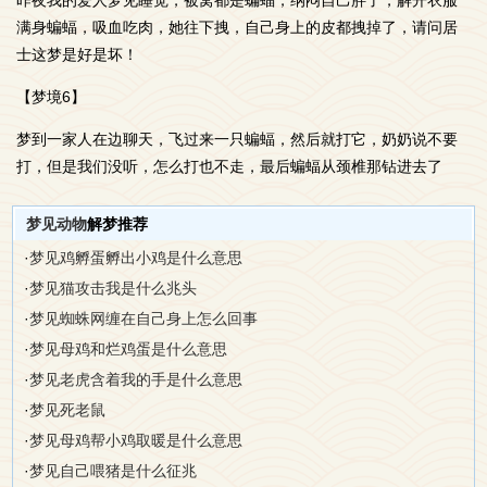
昨夜我的爱人梦见睡觉，被窝都是蝙蝠，纳闷自己胖了，解开衣服
满身蝙蝠，吸血吃肉，她往下拽，自己身上的皮都拽掉了，请问居
士这梦是好是坏！
【梦境6】
梦到一家人在边聊天，飞过来一只蝙蝠，然后就打它，奶奶说不要
打，但是我们没听，怎么打也不走，最后蝙蝠从颈椎那钻进去了
梦见动物
解梦推荐
·
梦见鸡孵蛋孵出小鸡是什么意思
·
梦见猫攻击我是什么兆头
·
梦见蜘蛛网缠在自己身上怎么回事
·
梦见母鸡和烂鸡蛋是什么意思
·
梦见老虎含着我的手是什么意思
·
梦见死老鼠
·
梦见母鸡帮小鸡取暖是什么意思
·
梦见自己喂猪是什么征兆