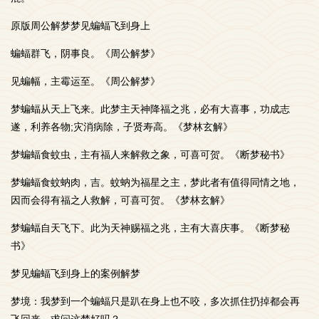
原版周公解梦梦见蝙蝠飞到身上
蝙蝠群飞，阴事良。《周公解梦》
见蝙幅，主霉运至。《周公解梦》
梦蝙蝠从天上飞来。此梦主天神降福之兆，必有大喜事，功成志
遂，利养各物;灾消病除，子贤寿高。《梦林玄解》
梦蝙蝠食蚊虫，主有福人来解救之象，可喜可贺。《断梦秘书》
梦蝙蝠食蚊蚋肉，吉。蚊蚋为福星之主，梦此者有值得同情之地，
因而会得有福之人救解，可喜可贺。《梦林玄解》
梦蝙蝠自天飞下。此为天神赐福之兆，主有大喜庆事。《断梦秘
书》
梦见蝙蝠飞到身上的案例解梦
梦境：我梦到一个蝙蝠只是趴在身上也不咬，多次抓住扔掉都会再