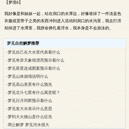
【梦境6】
我好像是和妹妹一起，站在洞口的水潭边，好像谁掉了一件淡蓝色
衣服或宽带子之类的东西冲到进入流动到洞口的水沟里，我去打涝
却掉进了水潭里，我拼命挣扎着浮水，我本身是不会游泳的。
梦见自然
解梦推荐
·
梦见自己在大水里代表着什么
·
梦见奇异天象很漂亮预示着什么
·
梦见星星连成图案预示着什么
·
梦见山体崩塌说明什么
·
梦见高山美景有什么预兆
·
梦见北斗七星有什么寓意呢？
·
梦见日月同辉预示着什么
·
梦见发大水表示什么意思
·
梦到大火烧山是什么征兆
·
周公解梦 梦见河水很大