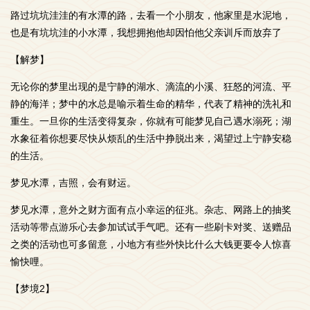
路过坑坑洼洼的有水潭的路，去看一个小朋友，他家里是水泥地，
也是有坑坑洼的小水潭，我想拥抱他却因怕他父亲训斥而放弃了
【解梦】
无论你的梦里出现的是宁静的湖水、滴流的小溪、狂怒的河流、平
静的海洋；梦中的水总是喻示着生命的精华，代表了精神的洗礼和
重生。一旦你的生活变得复杂，你就有可能梦见自己遇水溺死；湖
水象征着你想要尽快从烦乱的生活中挣脱出来，渴望过上宁静安稳
的生活。
梦见水潭，吉照，会有财运。
梦见水潭，意外之财方面有点小幸运的征兆。杂志、网路上的抽奖
活动等带点游乐心去参加试试手气吧。还有一些刷卡对奖、送赠品
之类的活动也可多留意，小地方有些外快比什么大钱更要令人惊喜
愉快哩。
【梦境2】