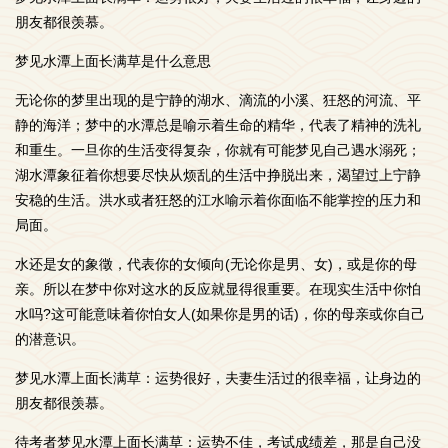
朋友都很羡慕。
梦见水潭上面长满草是什么意思
无论你的梦里出现的是宁静的湖水、滴流的小溪、狂怒的河流、平
静的海洋；梦中的水潭总是喻示着生命的精华，代表了精神的洗礼
和重生。一旦你的生活变得复杂，你就有可能梦见自己遇水溺死；
湖水潭象征着你想要尽快从烦乱的生活中挣脱出来，渴望过上宁静
安稳的生活。洪水或者狂怒的江水喻示着你面临不能掌控的压力和
局面。
水还是女的象徵，代表你的女倾向(无论你是男、女)，或是你的母
亲。所以在梦中你对这水的反应就显得很重要。在现实生活中你怕
水吗?这可能意味着你怕女人(如果你是男的话)，你的母亲或你自己
的潜意识。
梦见水潭上面长满草：运势很好，夫妻生活过的很幸福，让身边的
朋友都很羡慕。
待考者梦见水潭上面长满草：运势不佳，考试成绩差，那是自己没