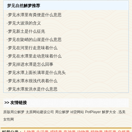
梦见自然
解梦推荐
·
梦见水潭里有粪便是什么意思
·
梦见大波浪的含义
·
梦见新土是什么征兆
·
梦见在陡峭的山崖是什么意思
·
梦见在河里行走意味着什么
·
梦见在水潭里走动意味着什么
·
梦见掉进水潭是怎么回事
·
梦见水潭上面长满草是什么兆头
·
梦见水潭水很浅代表着什么
·
梦见水潭发洪水是什么意思
>> 友情链接
.
原版周公解梦
太原网站建设公司
周公解梦
id贷网站
PotPlayer
解梦大全
迅美
女性网