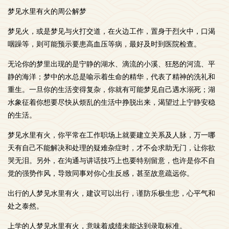
梦见水里有火的周公解梦
梦见火，或是梦见与火打交道，在火边工作，置身于烈火中，口渴
咽躁等，则可能预示要患高血压等病，最好及时到医院检查。
无论你的梦里出现的是宁静的湖水、滴流的小溪、狂怒的河流、平
静的海洋；梦中的水总是喻示着生命的精华，代表了精神的洗礼和
重生。一旦你的生活变得复杂，你就有可能梦见自己遇水溺死；湖
水象征着你想要尽快从烦乱的生活中挣脱出来，渴望过上宁静安稳
的生活。
梦见水里有火，你平常在工作职场上就要建立关系及人脉，万一哪
天有自己不能解决和处理的疑难杂症时，才不会求助无门，让你欲
哭无泪。另外，在沟通与讲话技巧上也要特别留意，也许是你不自
觉的强势作风，导致同事对你心生反感，甚至故意疏远你。
出行的人梦见水里有火，建议可以出行，谨防乐极生悲，心平气和
处之泰然。
上学的人梦见水里有火，意味着成绩未能达到录取标准。