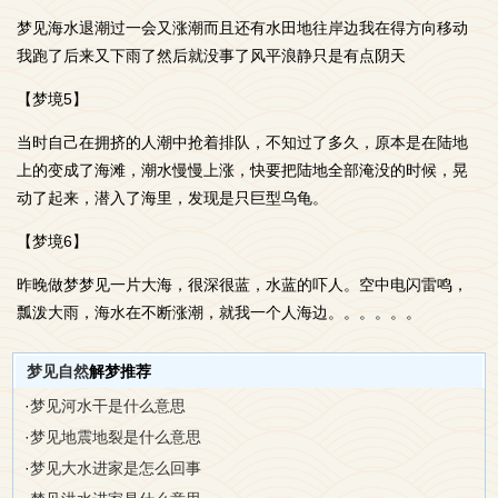
梦见海水退潮过一会又涨潮而且还有水田地往岸边我在得方向移动
我跑了后来又下雨了然后就没事了风平浪静只是有点阴天
【梦境5】
当时自己在拥挤的人潮中抢着排队，不知过了多久，原本是在陆地
上的变成了海滩，潮水慢慢上涨，快要把陆地全部淹没的时候，晃
动了起来，潜入了海里，发现是只巨型乌龟。
【梦境6】
昨晚做梦梦见一片大海，很深很蓝，水蓝的吓人。空中电闪雷鸣，
瓢泼大雨，海水在不断涨潮，就我一个人海边。。。。。。
梦见自然
解梦推荐
·
梦见河水干是什么意思
·
梦见地震地裂是什么意思
·
梦见大水进家是怎么回事