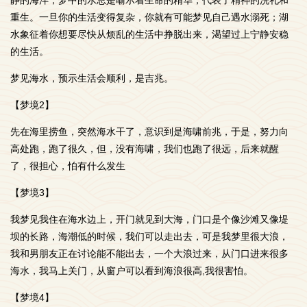
静的海洋；梦中的水总是喻示着生命的精华，代表了精神的洗礼和
重生。一旦你的生活变得复杂，你就有可能梦见自己遇水溺死；湖
水象征着你想要尽快从烦乱的生活中挣脱出来，渴望过上宁静安稳
的生活。
梦见海水，预示生活会顺利，是吉兆。
【梦境2】
先在海里捞鱼，突然海水干了，意识到是海啸前兆，于是，努力向
高处跑，跑了很久，但，没有海啸，我们也跑了很远，后来就醒
了，很担心，怕有什么发生
【梦境3】
我梦见我住在海水边上，开门就见到大海，门口是个像沙滩又像堤
坝的长路，海潮低的时候，我们可以走出去，可是我梦里很大浪，
我和男朋友正在讨论能不能出去，一个大浪过来，从门口进来很多
海水，我马上关门，从窗户可以看到海浪很高,我很害怕。
【梦境4】