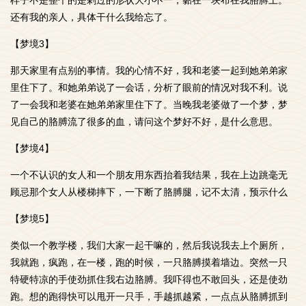
样子不是整个的是剁过的形状大小不一，黏在一块布在我胳膊上。
还有我的亲人，具体干什么我给忘了。
【梦境3】
那天家里有点别的事情。我的心情不好，我和老婆一起到她弟弟家
里住下了。和她弟弟说了一会话，分析了眼前的情况对我不利。说
了一会我和老婆在她弟弟家里住下了。当晚我老婆做了一个梦，梦
见自己的胳膊流了很多的血，请问这个梦好不好，是什么意思。
【梦境4】
一个不认识的女人和一个朋友用东西抬着我结果，我在上边跳毫无
顾忌那个女人从楼梯摔下，一下断了胳膊腿，记不太清，预示什么
【梦境5】
类似一个教学楼，我们大家一起干嘛的，然后我说我去上个厕所，
我就跑，疯跑，在一楼，跑的时候，一只胳膊摸着墙边。突然一只
特硬特凉的手使劲抓住我右边胳膊。我吓得也不敢回头，还是使劲
跑。想的跑得快可以甩开一只手，手越抓越紧，一点点从胳膊抓到