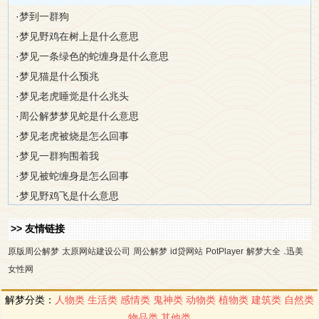
·
梦到一群狗
·
梦见野鸡在树上是什么意思
·
梦见一条绿色的蛇缠身是什么意思
·
梦见猫是什么预兆
·
梦见老虎睡觉是什么兆头
·
周公解梦梦见蛇是什么意思
·
梦见老虎被烧是怎么回事
·
梦见一群狗围着我
·
梦见被蛇缠身是怎么回事
·
梦见野鸡飞是什么意思
>> 友情链接
.
原版周公解梦
太原网站建设公司
周公解梦
id贷网站
PotPlayer
解梦大全
迅美
女性网
解梦分类：
人物类
生活类
感情类
鬼神类
动物类
植物类
建筑类
自然类
物品类
其他类