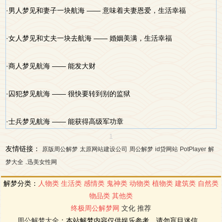
·男人梦见和妻子一块航海 —— 意味着夫妻恩爱，生活幸福
·女人梦见和丈夫一块去航海 —— 婚姻美满，生活幸福
·商人梦见航海 —— 能发大财
·囚犯梦见航海 —— 很快要转到别的监狱
·士兵梦见航海 —— 能获得高级军功章
1
友情链接：
原版周公解梦
太原网站建设公司
周公解梦
id贷网站
PotPlayer
解
.
梦大全
迅美女性网
解梦分类：
人物类
生活类
感情类
鬼神类
动物类
植物类
建筑类
自然类
物品类
其他类
终极周公解梦网
文化
推荐
周公解梦大全
：本站解梦内容仅供娱乐参考，请勿盲目迷信。