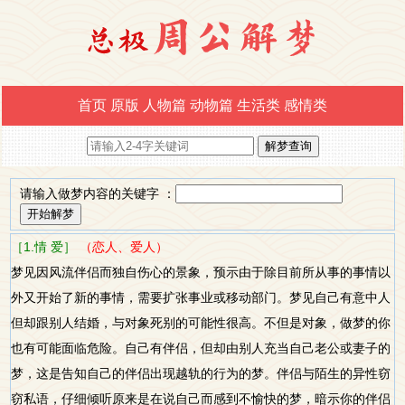
首页
原版
人物篇
动物篇
生活类
感情类
请输入做梦内容的关键字 ：
［1.情 爱］
（恋人、爱人）
梦见因风流伴侣而独自伤心的景象，预示由于除目前所从事的事情以
外又开始了新的事情，需要扩张事业或移动部门。梦见自己有意中人
但却跟别人结婚，与对象死别的可能性很高。不但是对象，做梦的你
也有可能面临危险。自己有伴侣，但却由别人充当自己老公或妻子的
梦，这是告知自己的伴侣出现越轨的行为的梦。伴侣与陌生的异性窃
窃私语，仔细倾听原来是在说自己而感到不愉快的梦，暗示你的伴侣