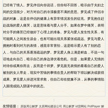
已经有了情人。梦见伴侣向你说话，但你却不回答，暗示由于夫妇之
间的交流很少，对方对自己的冷漠极度不满的意思。梦见成了伴侣冷
战的对象，这是在伴侣的健康上有异常情况发生的征兆。梦见抱住赶
赴战场的爱人痛哭，这是意味着与爱人分手。如果在梦中痛哭，表明
对分手的痛苦已经做好了心理上的准备。梦见与爱人发生性关系，有
可能两人之间发生误会，也有可能出现关系紧张或疏远。梦见与爱人
拥抱时看到对方的表情，感觉非常害怕，这是暗示爱人有了别的恋
人，与自己的关系逐渐疏远的梦。梦见爱人身上满是鲜血，不说一句
话地走向自己，暗示自己的身边潜伏着危机。但是，如果爱人无情的
对待你或离你而去，反而是个祥梦。梦见面无表情的看着自己的爱人
被别的女人带走，现实中苦恼的事情在贵人的帮助下得以解决或获得
成果。梦见爱人掉进河里求救，但自己却在犹豫不决，从事的事情陷
入困境或陷入阴谋中的状态。
1
友情链接：
原版周公解梦
太原网站建设公司
周公解梦
id贷网站
PotPlayer
解