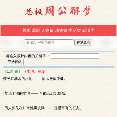
首页
原版
人物篇
动物篇
生活类
感情类
请输入做梦内容的关键字 ：
［1.建 筑］
（水池、洗澡）
梦见贮满水的水池 —— 预示身体康健。
·梦见干涸的水池 —— 可能会忍饥挨饿。
·男人梦见在贮水池里洗澡 —— 这是富有的征兆。