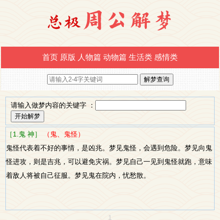
首页
原版
人物篇
动物篇
生活类
感情类
请输入做梦内容的关键字 ：
［1.鬼 神］
（鬼、鬼怪）
鬼怪代表着不好的事情，是凶兆。梦见鬼怪，会遇到危险。梦见向鬼
怪进攻，则是吉兆，可以避免灾祸。梦见自己一见到鬼怪就跑，意味
着敌人将被自己征服。梦见鬼在院内，忧愁散。
1