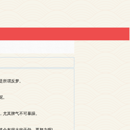
是所谓反梦。
呢。
执，尤其脾气不可暴躁。
将会有很大的干劲。要努力喔!