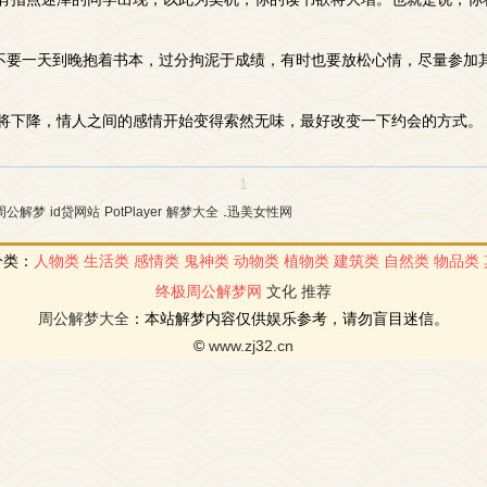
”。不要一天到晚抱着书本，过分拘泥于成绩，有时也要放松心情，尽量参
情运将下降，情人之间的感情开始变得索然无味，最好改变一下约会的方式。
1
.
周公解梦
id贷网站
PotPlayer
解梦大全
迅美女性网
分类：
人物类
生活类
感情类
鬼神类
动物类
植物类
建筑类
自然类
物品类
终极周公解梦网
文化
推荐
周公解梦大全
：本站解梦内容仅供娱乐参考，请勿盲目迷信。
©
www.zj32.cn