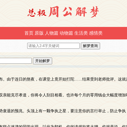
首页
原版
人物篇
动物篇
生活类
感情类
云密布。由于连日的熬夜，在课堂上竟开始打陀……结果受到老师批评。这就
。对双亲能克尽孝道，你将令人刮目相看。也许每个月的零用钱会大幅度增加
的运势衰退的预兆。头顶上有一颗争执之星，要注意你的言行举止，防止争
将有指点迷津的同学出现，以此为契机，你的读书欲将大增。也就是说，你